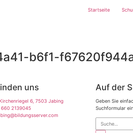
Startseite
Schul
a41-b6f1-f67620f944a1
finden uns
Auf der 
irchenriegel 6, 7503 Jabing
Geben Sie einfac
 660 2139045
Suchformular ein
abing@bildungsserver.com