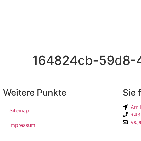
164824cb-59d8-4
Weitere Punkte
Sie 
Am K
Sitemap
+43
vs.j
Impressum