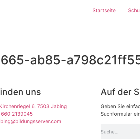
Startseite
Schul
665-ab85-a798c21ff55
finden uns
Auf der 
irchenriegel 6, 7503 Jabing
Geben Sie einfac
 660 2139045
Suchformular ein
abing@bildungsserver.com