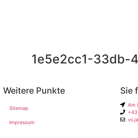
1e5e2cc1-33db-4
Weitere Punkte
Sie 
Am K
Sitemap
+43
vs.j
Impressum