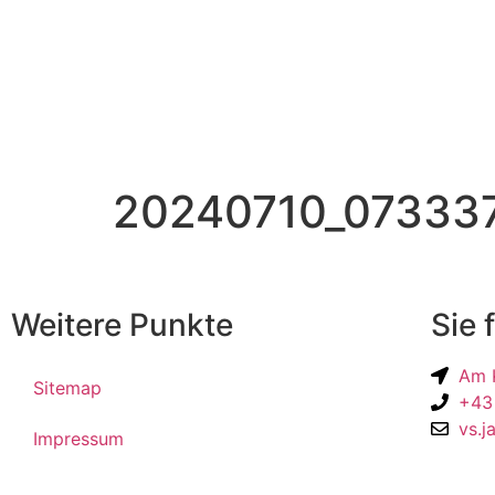
20240710_07333
Weitere Punkte
Sie 
Am K
Sitemap
+43
vs.j
Impressum