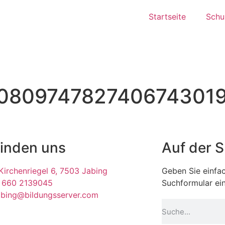
Startseite
Schul
0809747827406743019
finden uns
Auf der 
irchenriegel 6, 7503 Jabing
Geben Sie einfac
 660 2139045
Suchformular ein
abing@bildungsserver.com