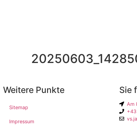
20250603_14285
Weitere Punkte
Sie 
Am K
Sitemap
+43
vs.j
Impressum