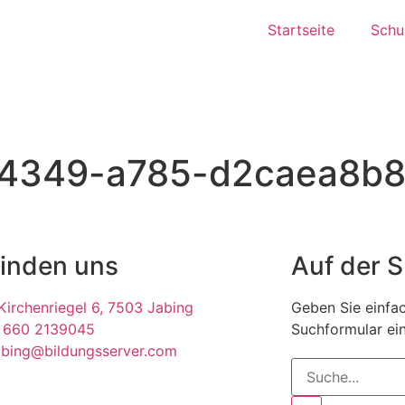
Startseite
Schul
4349-a785-d2caea8b86
finden uns
Auf der 
irchenriegel 6, 7503 Jabing
Geben Sie einfac
 660 2139045
Suchformular ein
abing@bildungsserver.com