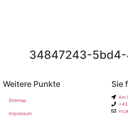
34847243-5bd4-
Weitere Punkte
Sie 
Am K
Sitemap
+43
vs.j
Impressum