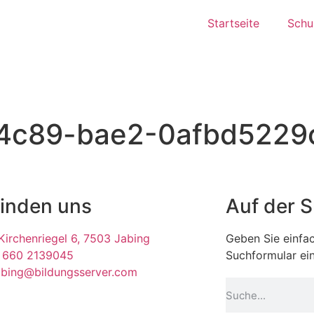
Startseite
Schul
c89-bae2-0afbd5229c
finden uns
Auf der 
irchenriegel 6, 7503 Jabing
Geben Sie einfac
 660 2139045
Suchformular ein
abing@bildungsserver.com