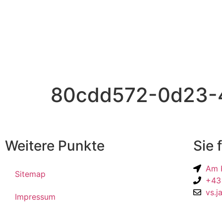
80cdd572-0d23-4
Weitere Punkte
Sie 
Am K
Sitemap
+43
vs.j
Impressum