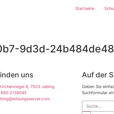
Startseite
Schul
0b7-9d3d-24b484de48
finden uns
Auf der 
irchenriegel 6, 7503 Jabing
Geben Sie einfac
 660 2139045
Suchformular ein
abing@bildungsserver.com