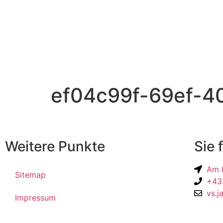
ef04c99f-69ef-4
Weitere Punkte
Sie 
Am K
Sitemap
+43
vs.j
Impressum