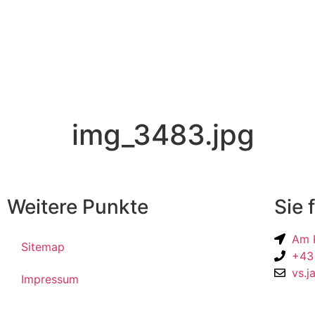
img_3483.jpg
Weitere Punkte
Sie 
Am K
Sitemap
+43
vs.j
Impressum