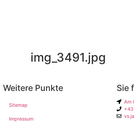
img_3491.jpg
Weitere Punkte
Sie 
Am K
Sitemap
+43
vs.j
Impressum