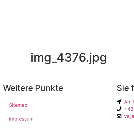
img_4376.jpg
Weitere Punkte
Sie 
Am K
Sitemap
+43
vs.j
Impressum