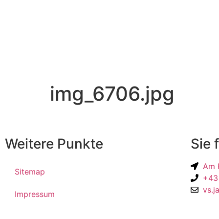
img_6706.jpg
Weitere Punkte
Sie 
Am K
Sitemap
+43
vs.j
Impressum