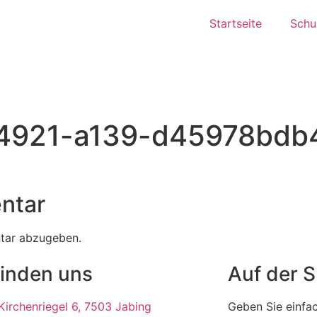
Startseite
Schul
4921-a139-d45978bdb4
ntar
tar abzugeben.
finden uns
Auf der 
irchenriegel 6, 7503 Jabing
Geben Sie einfac