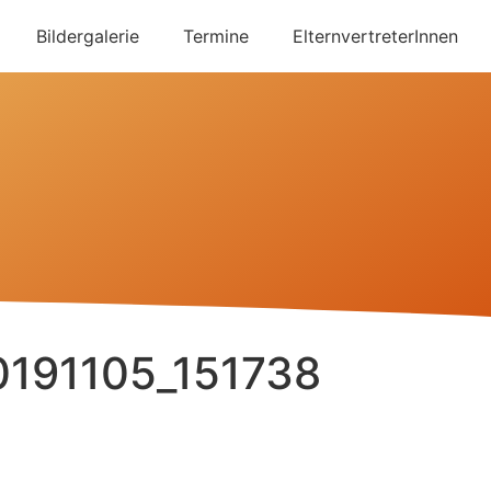
Bildergalerie
Termine
ElternvertreterInnen
0191105_151738